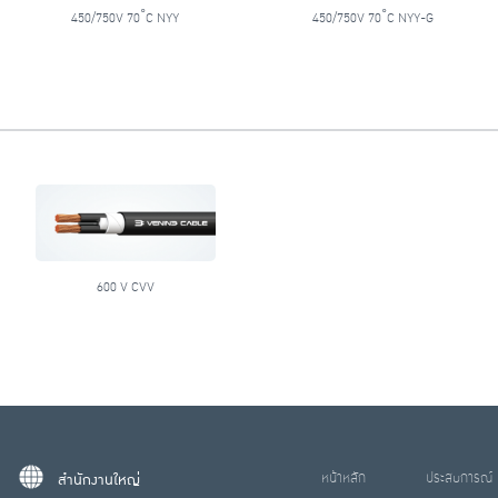
450/750V 70˚C NYY
450/750V 70˚C NYY-G
600 V CVV
หน้าหลัก
ประสบการณ์
สำนักงานใหญ่