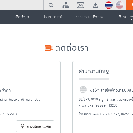
ผลิตภัณฑ์
ประสบการณ์
ข่าวสารและกิจกรรม
วีนายน์กูร
ติดต่อเรา
สำนักงานใหญ่
ล จำกัด
บริษัท สายไฟฟ้าวีนายน์เคเบ
นจิต แขวงลุมพินี เขตปทุมวัน
88/8-9, 99/9 หมู่ที่ 2 ถ.ลาดบัวหลว
จ.พระนครศรีอยุธยา 13230
62 652-9703
โทรศัพท์. +663 537 8216-7, แฟกซ์. 
ดาวน์โหลดแผนที่