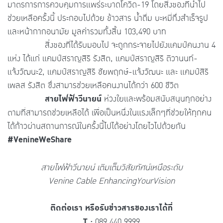
มาตรการการควบคุมการแพร่ระบาดโควิด-19 โดยสิ่งของที่นำไป
ช่วยเหลือครั้งนี้ ประกอบไปด้วย ข้าวสาร น้ำดื่ม บะหมี่กึ่งสำเร็จรูป
และหน้ากากอนามัย มูลค่ารวมทั้งสิ้น 103,490 บาท
สิ่งของที่ได้รับมอบไป จะถูกกระจายไปยังแคมป์คนงาน 4
แห่ง ได้แก่ แคมป์สราญสิริ รังสิต, แคมป์สราญสิริ ติวานนท์-
แจ้งวัฒนะ2, แคมป์สราญสิริ ชัยพฤกษ์-แจ้งวัฒนะ และ แคมป์สิริ
เพลส รังสิต ซึ่งสามารช่วยเหลือคนงานได้กว่า 600 ชีวิต
สายไฟฟ้าวีนายน์
ห่วงใยและพร้อมสนับสนุนทุกอย่าง
ตามที่สามารถช่วยเหลือได้ เพื่อเป็นหนึ่งในแรงเล็กๆที่ช่วยให้ทุกคน
ได้ก้าวผ่านสถานการณ์ในครั้งนี้ไปได้อย่างโดยไวไปด้วยกัน
#VenineWeShare
สายไฟฟ้าวีนายน์ เติมเต็มวิสัยทัศน์เหนือระดับ
Venine Cable EnhancingYourVision
ติดต่อเรา หรือรับข่าวสารของเราได้ที่
T
:
089 440 9999