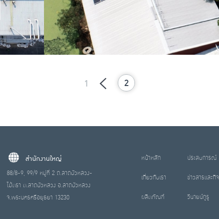
2
1
หน้าหลัก
ประสบการณ์
สำนักงานใหญ่
88/8-9, 99/9 หมู่ที่ 2 ถ.ลาดบัวหลวง-
เกี่ยวกับเรา
ข่าวสารและกิ
ไม้ตรา ต.ลาดบัวหลวง อ.ลาดบัวหลวง
ผลิตภัณฑ์
วีนายน์กูรู
จ.พระนครศรีอยุธยา 13230