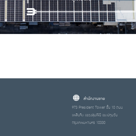
สำนักงานขาย
973 President Tower ชั้น 10 ถนน
เพลินจิต แขวงลุมพินี เขตปทุมวัน
กรุงเทพมหานคร 10330