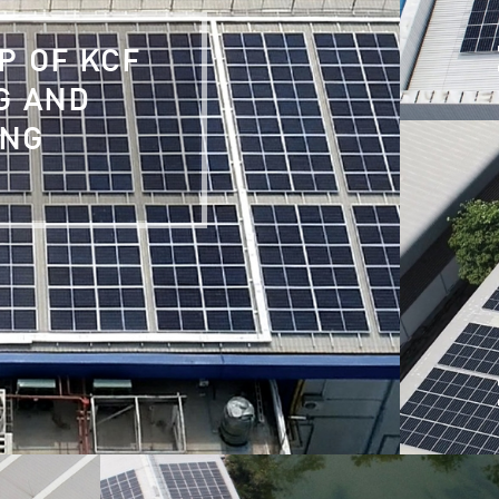
P OF KCF
G AND
ING